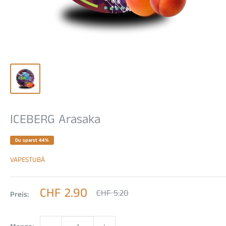
ICEBERG Arasaka
Du sparst 44%
VAPESTUBÄ
Sonderpreis
CHF 2.90
Normalpreis
CHF 5.20
Preis: